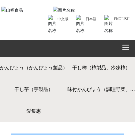
中文版
日本語
ENGLISH
かんぴょう（かんぴょう製品）
干し柿（柿製品、冷凍柿）
干し芋（芋製品）
味付かんぴょう（調理野菜、レ
愛集惠
トルト野菜）